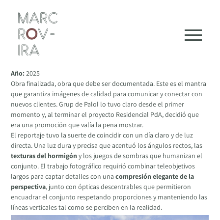
Skip
Conjunto Casas Residencial PdA
to
Cliente:
Grup de Palol
content
Año:
2025
Obra finalizada, obra que debe ser documentada. Este es el mantra
que garantiza imágenes de calidad para comunicar y conectar con
nuevos clientes. Grup de Palol lo tuvo claro desde el primer
momento y, al terminar el proyecto Residencial PdA, decidió que
era una promoción que valía la pena mostrar.
El reportaje tuvo la suerte de coincidir con un día claro y de luz
directa. Una luz dura y precisa que acentuó los ángulos rectos, las
texturas del hormigón
y los juegos de sombras que humanizan el
conjunto. El trabajo fotográfico requirió combinar teleobjetivos
largos para captar detalles con una
compresión elegante de la
perspectiva
, junto con ópticas descentrables que permitieron
encuadrar el conjunto respetando proporciones y manteniendo las
líneas verticales tal como se perciben en la realidad.